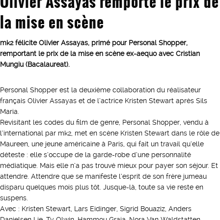
Olivier Assayas remporte le prix de
la mise en scène
mk2 félicite Olivier Assayas, primé pour Personal Shopper,
remportant le prix de la mise en scène ex-aequo avec Cristian
Mungiu (Bacalaureat).
Personal Shopper est la deuxième collaboration du réalisateur
français Olivier Assayas et de l’actrice Kristen Stewart après Sils
Maria.
Revisitant les codes du film de genre, Personal Shopper, vendu à
l’international par mk2, met en scène Kristen Stewart dans le rôle de
Maureen, une jeune américaine à Paris, qui fait un travail qu’elle
déteste : elle s’occupe de la garde-robe d’une personnalité
médiatique. Mais elle n’a pas trouvé mieux pour payer son séjour. Et
attendre. Attendre que se manifeste l’esprit de son frère jumeau
disparu quelques mois plus tôt. Jusque-là, toute sa vie reste en
suspens.
Avec : Kristen Stewart, Lars Eidinger, Sigrid Bouaziz, Anders
Danielsen Lie, Ty Olwin, Hammou Graia, Nora Van Waldstatten,