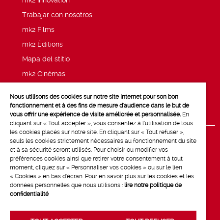
mk2 Innovation
Trabajar con nosotros
mk2 Films
mk2 Éditions
Mapa del stitio
mk2 Cinémas
Noticias
Nous utilisons des cookies sur notre site Internet pour son bon
Menciones legales
fonctionnement et à des fins de mesure d'audience dans le but de
vous offrir une expérience de visite améliorée et personnalisée.
En
cliquant sur « Tout accepter », vous consentez à l'utilisation de tous
les cookies placés sur notre site. En cliquant sur « Tout refuser »,
seuls les cookies strictement nécessaires au fonctionnement du site
et à sa sécurité seront utilisés. Pour choisir ou modifier vos
préférences cookies ainsi que retirer votre consentement à tout
moment, cliquez sur « Personnaliser vos cookies » ou sur le lien
« Cookies » en bas d'écran. Pour en savoir plus sur les cookies et les
données personnelles que nous utilisons :
lire notre politique de
confidentialité