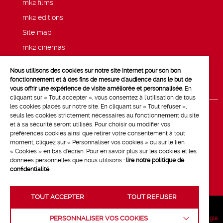
mk2 films
mk2 éditions
Site map
mk2 cinémas
Press
Nous utilisons des cookies sur notre site Internet pour son bon
Legal notices
fonctionnement et à des fins de mesure d'audience dans le but de
vous offrir une expérience de visite améliorée et personnalisée.
En
cliquant sur « Tout accepter », vous consentez à l'utilisation de tous
les cookies placés sur notre site. En cliquant sur « Tout refuser »,
seuls les cookies strictement nécessaires au fonctionnement du site
et à sa sécurité seront utilisés. Pour choisir ou modifier vos
préférences cookies ainsi que retirer votre consentement à tout
moment, cliquez sur « Personnaliser vos cookies » ou sur le lien
« Cookies » en bas d'écran. Pour en savoir plus sur les cookies et les
données personnelles que nous utilisons :
lire notre politique de
confidentialité
TOUT ACCEPTER
TOUT REFUSER
Crédits :
La Jungle
PERSONNALISER VOS COOKIES