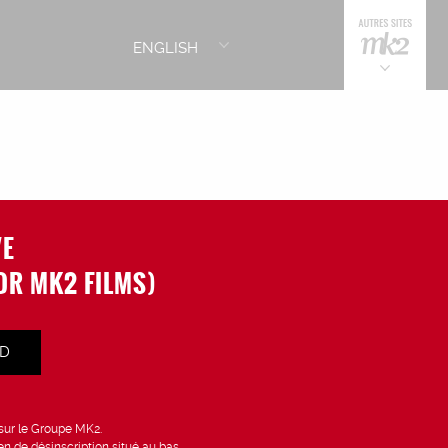
ENGLISH
VE
OR MK2 FILMS)
D
 sur le Groupe MK2.
en de désinscription situé au bas