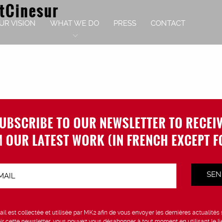
tCinesur
UR VISION
WHAT WE DO
PRESS
CONTACT
UBSCRIBE TO OUR NEWSLETTER TO RECEI
 OUR LATEST WORK (IN FRENCH EXCEPT F
SEN
il est collectée et utilisée par MK2 afin de vous envoyer les dernières actualités
ir cette newsletter, vous pouvez vous désabonner à tout moment en utilisant le li