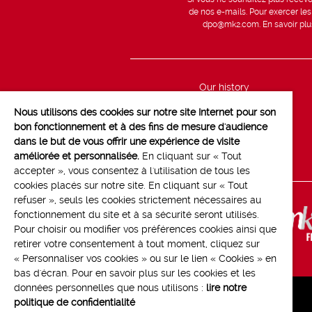
de nos e-mails. Pour exercer le
dpo@mk2.com
. En savoir pl
Our history
mk2 innovation
Nous utilisons des cookies sur notre site Internet pour son
bon fonctionnement et à des fins de mesure d'audience
mk2 éditions
dans le but de vous offrir une expérience de visite
Press
améliorée et personnalisée.
En cliquant sur « Tout
accepter », vous consentez à l'utilisation de tous les
cookies placés sur notre site. En cliquant sur « Tout
refuser », seuls les cookies strictement nécessaires au
fonctionnement du site et à sa sécurité seront utilisés.
Pour choisir ou modifier vos préférences cookies ainsi que
retirer votre consentement à tout moment, cliquez sur
« Personnaliser vos cookies » ou sur le lien « Cookies » en
bas d'écran. Pour en savoir plus sur les cookies et les
données personnelles que nous utilisons :
lire notre
politique de confidentialité