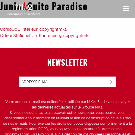
Junior Suite Paradiso
Post
CorsoQdL_interieur_copyrightmk2
OdeonStMichel_2016_interieur9_copyrightmk2
navigation
NEWSLETTER
Votre adresse e-mail est collectée et utilisée par MK2 afin de vous envoyer
les dernières actualités sur le Groupe MK2.
Si vous ne souhaitez plus recevoir cette newsletter, vous pouvez vous
désabonner à tout moment en utilisant le lien de désinscription situé au bas
de nos e-mails. Pour exercer les droits dont vous disposez conformément à la
réglementation RGPD, vous pouvez nous contacter à l’adresse mail
dpo@mk2.com
. En savoir plus sur la gestion de vos données personnelles et