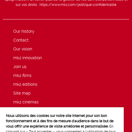
sur vos droits :
https://www.mk2.com/politique-confidentialite
Our history
Contact
Our vision
mk2 innovation
Join us
mk2 films
mk2 éditions
Site map
mk2 cinémas
Press
Nous utilisons des cookies sur notre site Internet pour son bon
Legal notices
fonctionnement et à des fins de mesure d'audience dans le but de
vous offrir une expérience de visite améliorée et personnalisée.
En
cliquant sur « Tout accepter », vous consentez à l'utilisation de tous