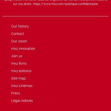
sur vos droits :
https://www.mk2.com/politique-confidentialite
Our history
Contact
Our vision
mk2 innovation
Join us
mk2 films
mk2 éditions
Site map
mk2 cinémas
Press
Legal notices