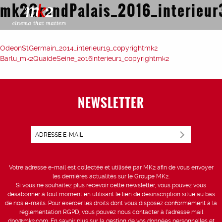
mk2GrandPalais_2016_interieur
Post
OdeonStGermain_2014_interieur19_copyrightmk2
Barlu_mk2QuaideSeine_2016interieur1_copyrightmk2
navigation
NEWSLETTER
Votre adresse e-mail est collectée et utilisée par MK2 afin de vous envoyer
les dernières actualités sur le Groupe MK2.
Si vous ne souhaitez plus recevoir cette newsletter, vous pouvez vous
désabonner à tout moment en utilisant le lien de désinscription situé au bas
de nos e-mails. Pour exercer les droits dont vous disposez conformément à la
réglementation RGPD, vous pouvez nous contacter à l’adresse mail
dpo@mk2.com
. En savoir plus sur la gestion de vos données personnelles et