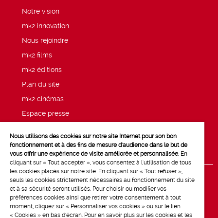
Notre vision
mk2 innovation
Nous rejoindre
mk2 films
mk2 éditions
Plan du site
mk2 cinémas
Espace presse
Mentions légales
Nous utilisons des cookies sur notre site Internet pour son bon
Politique de confidentialité mk2
fonctionnement et à des fins de mesure d'audience dans le but de
vous offrir une expérience de visite améliorée et personnalisée.
En
cliquant sur « Tout accepter », vous consentez à l'utilisation de tous
les cookies placés sur notre site. En cliquant sur « Tout refuser »,
seuls les cookies strictement nécessaires au fonctionnement du site
et à sa sécurité seront utilisés. Pour choisir ou modifier vos
préférences cookies ainsi que retirer votre consentement à tout
moment, cliquez sur « Personnaliser vos cookies » ou sur le lien
« Cookies » en bas d'écran. Pour en savoir plus sur les cookies et les