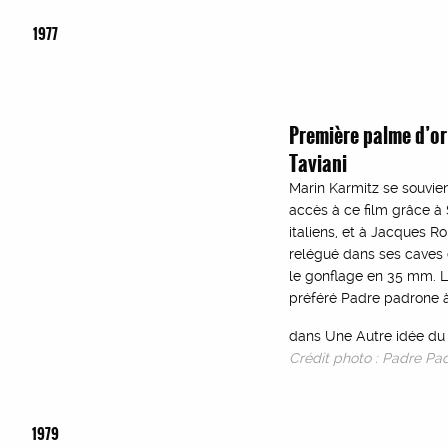
1977
Première palme d’or
Taviani
Marin Karmitz se souvien
accès à ce film grâce à
italiens, et à Jacques Rob
relégué dans ses caves e
le gonflage en 35 mm. Le
préféré Padre padrone à 
dans Une Autre idée du 
Crédit photo : Padre Pad
1979