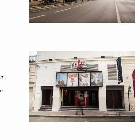
ent
, il