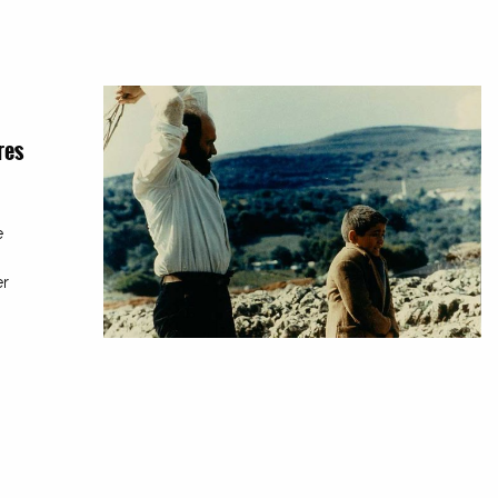
res
u
e
er