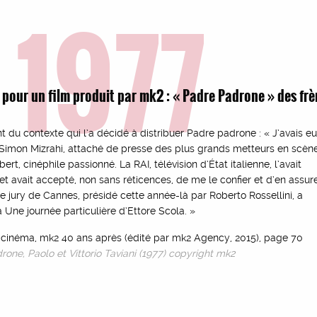
1977
 pour un film produit par mk2 : « Padre Padrone » des frè
t du contexte qui l’a décidé à distribuer Padre padrone : « J’avais e
 Simon Mizrahi, attaché de presse des plus grands metteurs en scèn
ert, cinéphile passionné. La RAI, télévision d’État italienne, l’avait
t avait accepté, non sans réticences, de me le confier et d’en assur
 jury de Cannes, présidé cette année-là par Roberto Rossellini, a
Une journée particulière d’Ettore Scola. »
cinéma, mk2 40 ans après (édité par mk2 Agency, 2015), page 70
rone, Paolo et Vittorio Taviani (1977) copyright mk2