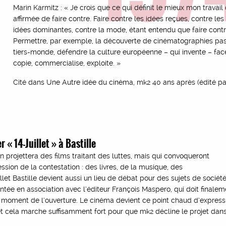
Marin Karmitz : « Je crois que ce qui définit le mieux mon travail 
affirmée de faire contre. Faire contre les idées reçues, contre les
idées dominantes, contre la mode, étant entendu que faire contre
Permettre, par exemple, la découverte de cinématographies pas 
tiers-monde, défendre la culture européenne – qui invente – fac
copie, commercialise, exploite. »
Cité dans Une Autre idée du cinéma, mk2 40 ans après (édité p
 « 14-Juillet » à Bastille
 on projettera des films traitant des luttes, mais qui convoqueront
sion de la contestation : des livres, de la musique, des
llet Bastille devient aussi un lieu de débat pour des sujets de société
ntée en association avec l’éditeur François Maspero, qui doit finalem
 moment de l’ouverture. Le cinéma devient ce point chaud d’express
 et cela marche suffisamment fort pour que mk2 décline le projet dan