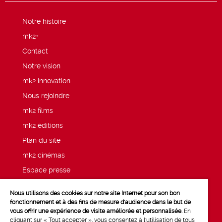
Notre histoire
mk2+
Contact
Notre vision
mk2 innovation
Nous rejoindre
mk2 films
mk2 éditions
Plan du site
mk2 cinémas
Espace presse
Mentions légales
Nous utilisons des cookies sur notre site Internet pour son bon
Politique de confidentialité mk2
fonctionnement et à des fins de mesure d'audience dans le but de
vous offrir une expérience de visite améliorée et personnalisée.
En
cliquant sur « Tout accepter », vous consentez à l'utilisation de tous