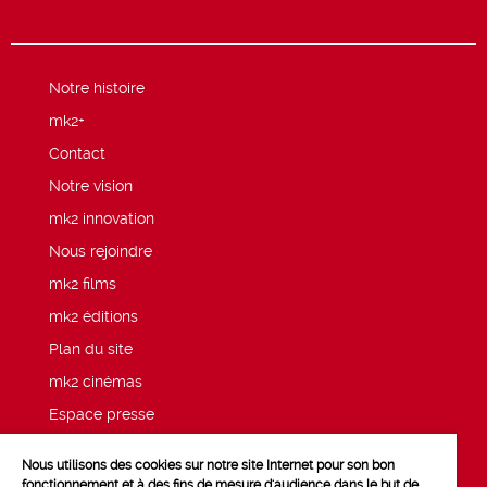
Notre histoire
mk2+
Contact
Notre vision
mk2 innovation
Nous rejoindre
mk2 films
mk2 éditions
Plan du site
mk2 cinémas
Espace presse
Mentions légales
Nous utilisons des cookies sur notre site Internet pour son bon
Politique de confidentialité mk2
fonctionnement et à des fins de mesure d'audience dans le but de