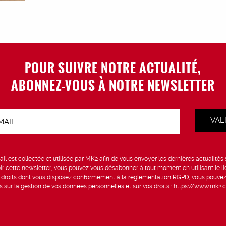
POUR SUIVRE NOTRE ACTUALITÉ,
ABONNEZ-VOUS À NOTRE NEWSLETTER
VAL
il est collectée et utilisée par MK2 afin de vous envoyer les dernières actualités
ir cette newsletter, vous pouvez vous désabonner à tout moment en utilisant le li
s droits dont vous disposez conformément à la réglementation RGPD, vous pouvez
us sur la gestion de vos données personnelles et sur vos droits :
https://www.mk2.c