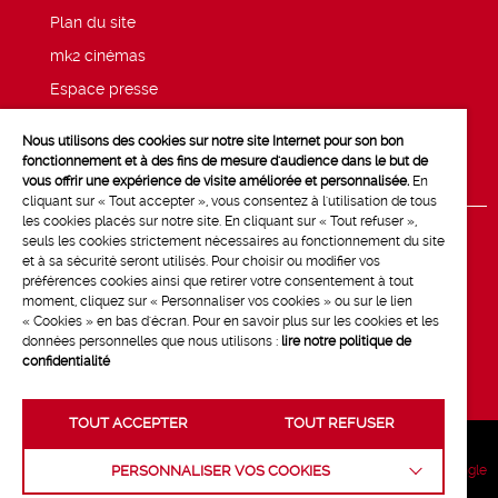
Plan du site
mk2 cinémas
Espace presse
Mentions légales
Nous utilisons des cookies sur notre site Internet pour son bon
Politique de confidentialité mk2
fonctionnement et à des fins de mesure d'audience dans le but de
vous offrir une expérience de visite améliorée et personnalisée.
En
cliquant sur « Tout accepter », vous consentez à l'utilisation de tous
les cookies placés sur notre site. En cliquant sur « Tout refuser »,
seuls les cookies strictement nécessaires au fonctionnement du site
et à sa sécurité seront utilisés. Pour choisir ou modifier vos
préférences cookies ainsi que retirer votre consentement à tout
moment, cliquez sur « Personnaliser vos cookies » ou sur le lien
« Cookies » en bas d'écran. Pour en savoir plus sur les cookies et les
données personnelles que nous utilisons :
lire notre politique de
confidentialité
TOUT ACCEPTER
TOUT REFUSER
Crédits :
La Jungle
PERSONNALISER VOS COOKIES