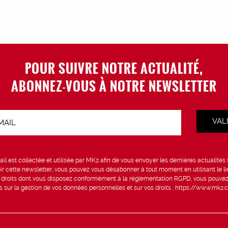
POUR SUIVRE NOTRE ACTUALITÉ,
ABONNEZ-VOUS À NOTRE NEWSLETTER
VAL
il est collectée et utilisée par MK2 afin de vous envoyer les dernières actualités
ir cette newsletter, vous pouvez vous désabonner à tout moment en utilisant le li
s droits dont vous disposez conformément à la réglementation RGPD, vous pouvez
us sur la gestion de vos données personnelles et sur vos droits :
https://www.mk2.c