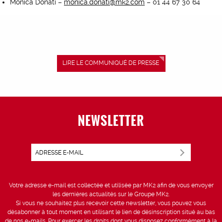
Monica Donati –
monica.donati@mk2.com
– 01 44 67 30 64
LIRE LE COMMUNIQUÉ DE PRESSE
NEWSLETTER
Votre adresse e-mail est collectée et utilisée par MK2 afin de vous envoyer
les dernières actualités sur le Groupe MK2.
Si vous ne souhaitez plus recevoir cette newsletter, vous pouvez vous
désabonner à tout moment en utilisant le lien de désinscription situé au bas
de nos e-mails. Pour exercer les droits dont vous disposez conformément à la