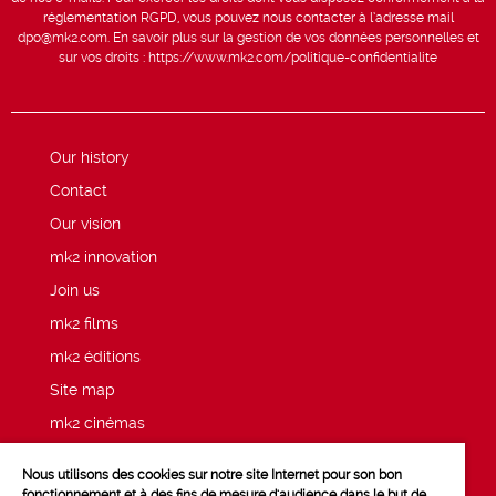
réglementation RGPD, vous pouvez nous contacter à l’adresse mail
dpo@mk2.com
. En savoir plus sur la gestion de vos données personnelles et
sur vos droits :
https://www.mk2.com/politique-confidentialite
Our history
Contact
Our vision
mk2 innovation
Join us
mk2 films
mk2 éditions
Site map
mk2 cinémas
Press
Nous utilisons des cookies sur notre site Internet pour son bon
Legal notices
fonctionnement et à des fins de mesure d'audience dans le but de